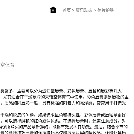
首页
>
资讯动态
>
美妆护肤
悟空体育
种类繁多，主要可以分为滋润型唇膏、彩色唇膏、唇釉和唇彩等几大
，尤其适合在干燥寒冷的天
悟空体育
气中使用。彩色唇膏则是唇妆的主
膏，质感如同唇彩一般，具有极强的附着力和亮泽感，常常用于打造光
解干燥和脱皮的问题。如果追求显色和持久性，彩色唇膏或唇釉是更好
时，可以选择鲜艳的红色或深色系。在选择唇膏时，还需注意成分。对
确保所购买的产品是新鲜的，能够有效发挥其功效。最后，结合季节的
唇膏的涂抹技巧唇膏的涂抹技巧不仅能提高妆容的精致感，还能让嘴唇