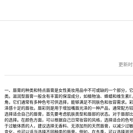
更新时间：
一、唇膏的种类和特点唇膏是女性美妆用品中不可或缺的一个部分，
类。滋润型唇膏一般含有丰富的保湿成分，如植物油、蜂蜡和维生素E
角，它们通常有多种色号可供选择，能够满足不同肤色和妆容需求。
泽感十足的唇妆。唇彩则是用于增加嘴唇光泽的一种产品，通常配方
选择适合自己的唇膏，首先要考虑肌肤类型和唇部的状态。对于唇部
的选择。在颜色方面，可以根据自己日常妆容的风格，选择适合的色
于过敏体质的人，建议选择无香料、无添加剂的天然唇膏，以减少过
变化，也可以适当选择不同种类的唇膏。例如，在冬季，可以选择滋