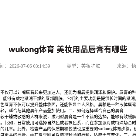
wukong体育 美妆用品唇膏有哪些
2026-07-06 03:14:39
类型：美妆护肤
来源：
它不仅可以让嘴唇看起来更加迷人，还能为嘴唇提供润泽和保护。唇膏的
，能够有效地滋润干燥的唇部肌肤。它们的主要功能是提供长时间的滋润
彩色唇膏不仅可以提升整体妆面，还能彰显个人风格。唇釉是一种液体唇
较轻，适合与其他唇部产品叠加使用。二、如何选择适合自己的唇膏
比较干燥或敏感的人群来说，滋润型唇膏是一个不错的选择，能够有效缓
号。比如，日常使用可选择自然色或者裸色系，而在参加派对或特殊场合
敏的几率。此外，检查产品的保质期和包装也是重要的
wukong体育
步骤，
润度更高的唇膏，而在夏季则可以选择轻薄的唇釉，适应天气变化。三、