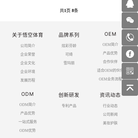
共
1
页
8
条
OEM
关于悟空体育
品牌系列
OEM简介
公司简介
炫彩芬龄
产品优势
企业荣誉
可绮
合作伙伴
企业文化
雪玛丽
适合OEM的伙伴
企业环境
OEM业务流程
发展历程
ODM
创新研发
资讯动态
ODM简介
专利产品
行业动态
产品优势
公司新闻
一站式服务
美妆护肤
ODM优势