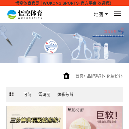
悟空体育官网 | WUKONG SPORTS-官方平台 欢迎您！
地图
首页
>
品牌系列
>
化妆粉扑
可绮
雪玛丽
炫彩芬龄