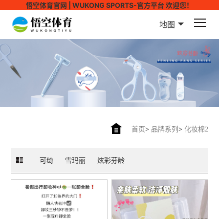
悟空体育官网 | WUKONG SPORTS-官方平台 欢迎您！
地图
首页
>
品牌系列
>
化妆棉2
可绮
雪玛丽
炫彩芬龄