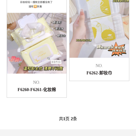
NO.
F6262-卸妆巾
NO.
F6260-F6261-化妆棉
共
1
页
2
条