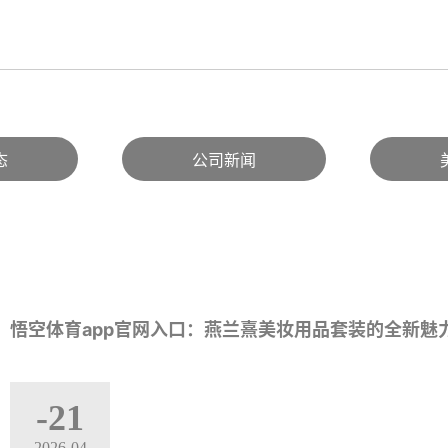
态
公司新闻
悟空体育app官网入口：燕兰熹美妆用品套装的全新魅
-21
2026-04