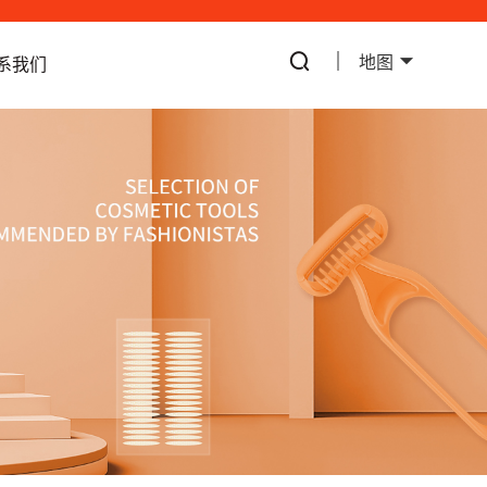
地图
系我们