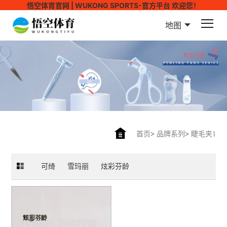
悟空体育官网 | WUKONG SPORTS-官方平台 欢迎您！
地图
首页
>
品牌系列
>
睫毛夹1
可绮
雪玛丽
炫彩芬龄