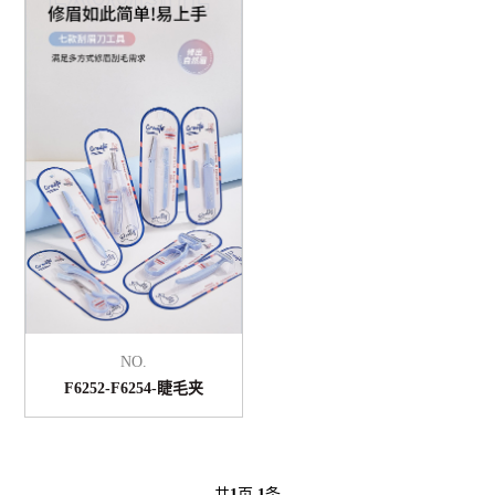
NO.
F6252-F6254-睫毛夹
共
1
页
1
条