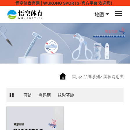
悟空体育官网 | WUKONG SPORTS-官方平台 欢迎您！
地图
首页
>
品牌系列
>
美妆睫毛夹
可绮
雪玛丽
炫彩芬龄