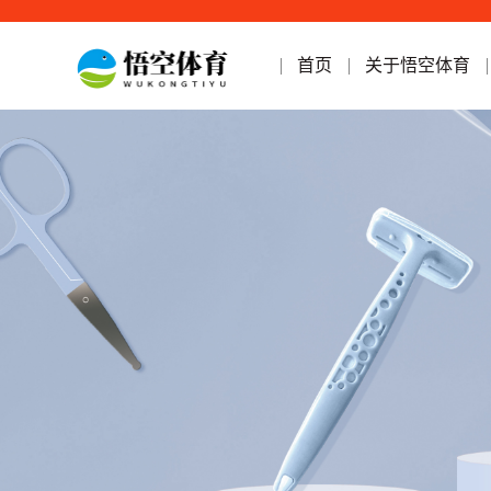
首页
关于悟空体育