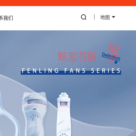
地图
系我们