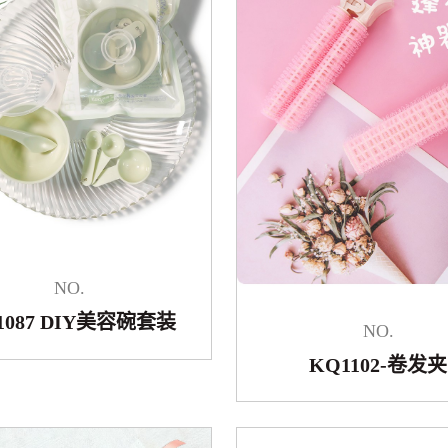
NO.
1087 DIY美容碗套装
NO.
KQ1102-卷发夹