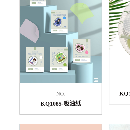
KQ
NO.
KQ1085-吸油纸