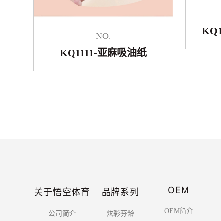
KQ
NO.
KQ1111-亚麻吸油纸
OEM
关于悟空体育
品牌系列
OEM简介
公司简介
炫彩芬龄