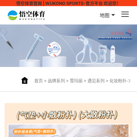
悟空体育官网 | WUKONG SPORTS-官方平台 欢迎您！
地图
首页
>
品牌系列
>
雪玛丽
>
遇见系列
>
化妆粉扑-3