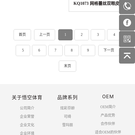
KQ1073 网格蕾丝双眼皮贴
首页
上一页
1
2
3
4
5
6
7
8
9
下一页
末页
OEM
关于悟空体育
品牌系列
OEM简介
公司简介
炫彩芬龄
产品优势
企业荣誉
可绮
合作伙伴
企业文化
雪玛丽
适合OEM的伙伴
企业环境