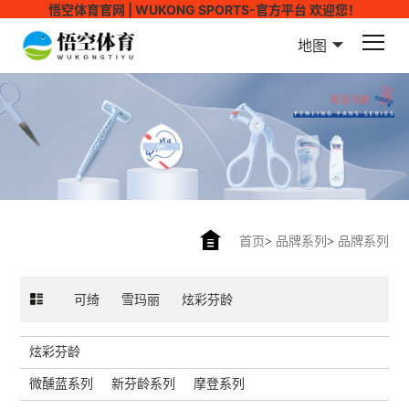
悟空体育官网 | WUKONG SPORTS-官方平台 欢迎您！
地图
首页
>
品牌系列
>
品牌系列
可绮
雪玛丽
炫彩芬龄
炫彩芬龄
微醺蓝系列
新芬龄系列
摩登系列